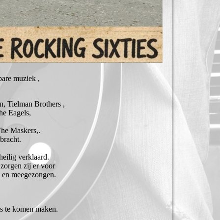
are muziek ,
on, Tielman Brothers ,
he Eagels,
The Maskers,.
bracht.
heilig verklaard.
zorgen zij er voor
st en meegezongen.
is te komen maken.