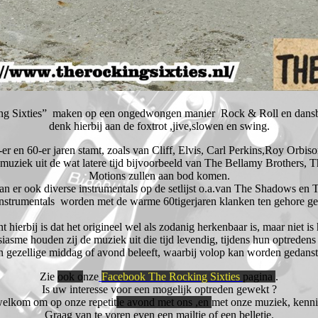
g Sixties” maken op een ongedwongen manier Rock & Roll en dansb
denk hierbij aan de foxtrot ,jive,slowen en swing.
er en 60-er jaren stamt, zoals van Cliff, Elvis, Carl Perkins,Roy Orbis
muziek uit de wat latere tijd bijvoorbeeld van The Bellamy Brothers, T
Motions zullen aan bod komen.
aan er ook diverse instrumentals op de setlijst o.a.van The Shadows en 
nstrumentals worden met de warme 60tigerjaren klanken ten gehore ge
 hierbij is dat het origineel wel als zodanig herkenbaar is, maar niet is 
asme houden zij de muziek uit die tijd levendig, tijdens hun optredens 
en gezellige middag of avond beleeft, waarbij volop kan worden gedan
Zie
ook o
nze
Facebook The Rocking Sixties
pagina
.
Is uw interesse voor een mogelijk optreden gewekt ?
welkom om op onze repetit
ie avond met ons ,en
met onze muziek, kenn
Graag van te voren even een mailtje of een belletje.