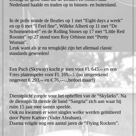
Nederland haalde en traden op in binnen- en buitenland.
In de polls stonde de Beatles op 1 met “Eight days a week”
en op 6 met “I Feel fine”, Willeke Alberti op 11 met “De
Schommelstoel” en de Rolling Stones op 17 met “Little Red
Rooster” op 27 stond toen Roy Orbison met “Pretty
Woman”.
Leuk want als je nu terugkijkt zijn het allemaal classic
standards geworden!
Een Puch (Skyway) kocht je toen voor Fl. 645,-- en een
Erres platenspeler voor Fl. 169,--!. (nu omgerekend
ongeveer € 293,-- en € 76,---...bedoel maar!)
Dienstplicht zorgde voor het opheffen van de “Skylarks”. Na
de dienstplicht diende de band “Sangria” zich aan waar hij
ruim 15 jaar mee samen speelde.
Ook nu kwamen er weer singles welke werden geïnitieerd
door Pierre Kartner (Vader Abraham).
Daarna volgde nog een aantal jaren de “Flying Rockers”.