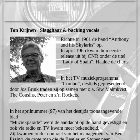
Ton Krijnen - Slaggitaar & backing vocals
Richtte in 1961 de band “Anthony
and his Skylarks” op.
In april 1965 kwam hun eerste
release uit bij CNR onder de titel
“Lady of Spain”. Haalde de charts.
In het TV muziekprogramma
“Combo”, destijds gepresenteerd
door Jos Brink traden zij op samen met o.a. Siw Malmkvist,
The Cousins, Peter en z’n Rockets.
In het aprilnummer (97) van het destijds toonaangevende
blad
“Muziekparade” werd de aandacht op de band gevestigd en
ook via radio en TV kwam meer bekendheid.
Zij kwamen onder contract van het management van Ben
Essing, de grote man die de Beatles en Stones naar